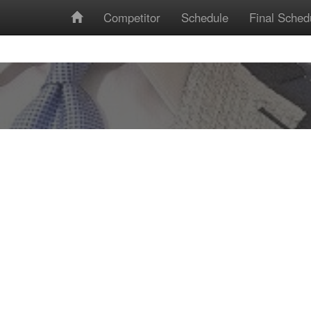
Competitor
Schedule
Final Sched