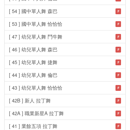
[ 54 ] 國中單人舞 森巴
F
[ 53 ] 國中單人舞 恰恰恰
F
[ 47 ] 幼兒單人舞 鬥牛舞
F
[ 46 ] 幼兒單人舞 森巴
F
[ 45 ] 幼兒單人舞 捷舞
F
[ 44 ] 幼兒單人舞 倫巴
F
[ 43 ] 幼兒單人舞 恰恰恰
F
[ 42B ] 新人 拉丁舞
F
[ 42A ] 職業新星A 拉丁舞
F
[ 41 ] 業餘五項 拉丁舞
F