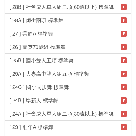
[ 28B ] 社會成人單人組二項(60歲以上) 標準舞
F
[ 28A ] 師生兩項 標準舞
F
[ 27 ] 業餘A 標準舞
F
[ 26 ] 菁英70歲組 標準舞
F
[ 25B ] 國小雙人五項 標準舞
F
[ 25A ] 大專高中雙人組五項 標準舞
F
[ 24C ] 國小同步舞 標準舞
F
[ 24B ] 準新人 標準舞
F
[ 24A ] 社會成人單人組二項(30歲以上) 標準舞
F
[ 23 ] 壯年A 標準舞
F