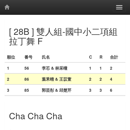
[ 28B ] 雙人組-國中小二項組
拉丁舞 F
順位
番号
氏名
C
R
合計
1
56
李芯 & 林采曈
1
1
2
2
86
葉釆晴 & 王苡萱
2
2
4
3
85
郭芸彤 & 邱楚芹
3
3
6
Cha Cha Cha