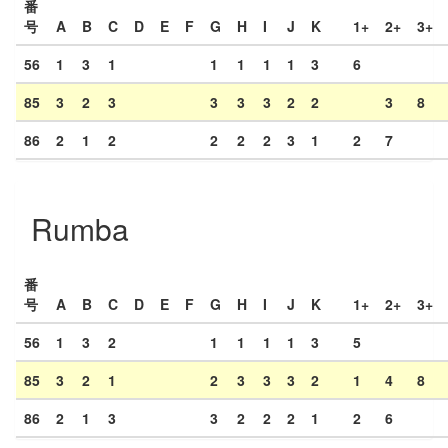
番
号
A
B
C
D
E
F
G
H
I
J
K
1+
2+
3+
56
1
3
1
1
1
1
1
3
6
85
3
2
3
3
3
3
2
2
3
8
86
2
1
2
2
2
2
3
1
2
7
Rumba
番
号
A
B
C
D
E
F
G
H
I
J
K
1+
2+
3+
56
1
3
2
1
1
1
1
3
5
85
3
2
1
2
3
3
3
2
1
4
8
86
2
1
3
3
2
2
2
1
2
6