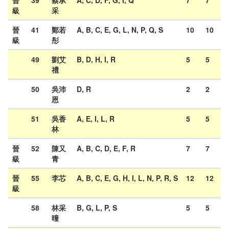
晉
39
蔡承
A, C, D, F, G, I, Q
7
7
級
采
晉
41
鄭若
A, B, C, E, G, L, N, P, Q, S
10
10
級
彤
49
劉艾
B, D, H, I, R
5
5
禮
50
吳沛
D, R
2
2
恩
51
吳香
A, E, I, L, R
5
5
林
晉
52
陳又
A, B, C, D, E, F, R
7
7
級
青
晉
55
李芯
A, B, C, E, G, H, I, L, N, P, R, S
12
12
級
58
林采
B, G, L, P, S
5
5
曈