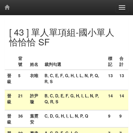
[ 43 ] 單人單項組-國小單人
恰恰恰 SF
背
標
合
號
姓名
裁判勾選
記
計
晉
5
衣唯
B, C, E, F, G, H, I, L, N, P, Q,
13
13
級
R, S
晉
21
許尹
B, C, D, E, F, G, H, I, L, N, P,
14
14
級
璇
Q, R, S
晉
36
葉霓
C, D, G, H, I, L, N, P, Q
9
9
級
安