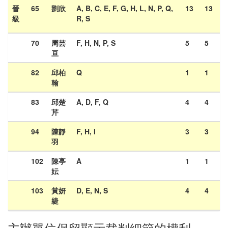
晉
65
劉欣
A, B, C, E, F, G, H, L, N, P, Q,
13
13
級
R, S
70
周芸
F, H, N, P, S
5
5
亘
82
邱柏
Q
1
1
翰
83
邱楚
A, D, F, Q
4
4
芹
94
陳靜
F, H, I
3
3
羽
102
陳亭
A
1
1
妘
103
黃妍
D, E, N, S
4
4
緁
主辦單位保留顯示裁判細節的權利