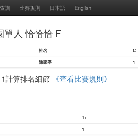
查詢
比賽規則
日本語
English
稚園單人 恰恰恰 F
姓名
C
陳家寧
1
11計算排名細節
《查看比賽規則》
1+
1