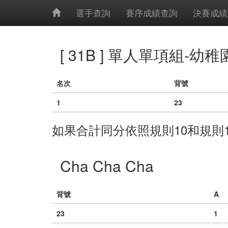
選手查詢
賽序成績查詢
決賽成績
[ 31B ] 單人單項組-幼
名次
背號
1
23
如果合計同分依照規則10和規則
Cha Cha Cha
背號
A
23
1