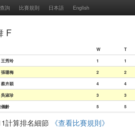
查詢
比賽規則
日本語
English
 F
W
T
 王秀玲
1
1
 張珊梅
2
2
 蔡卉穎
4
4
 吳淑珍
3
3
侯儀齡
5
5
11計算排名細節
《查看比賽規則》