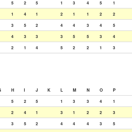
5
2
5
1
3
4
5
1
1
4
1
2
1
1
2
2
3
5
2
4
4
3
4
5
4
3
3
3
5
5
3
4
2
1
4
5
2
2
1
3
G
H
I
J
K
L
M
N
O
P
5
2
5
1
3
3
4
1
2
4
1
3
1
2
2
3
3
5
2
4
4
4
3
5