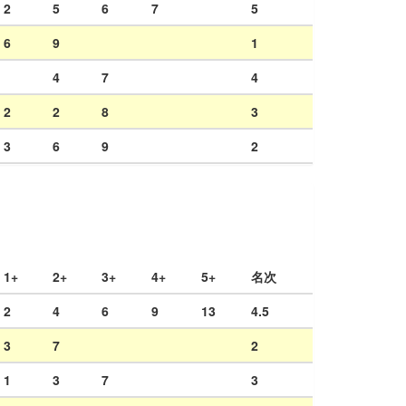
2
5
6
7
5
6
9
1
4
7
4
2
2
8
3
3
6
9
2
1+
2+
3+
4+
5+
名次
2
4
6
9
13
4.5
3
7
2
1
3
7
3