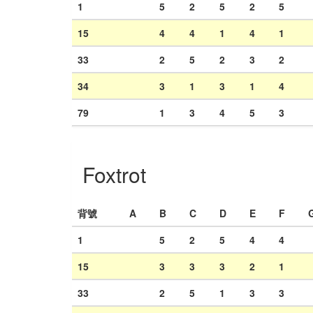
1
5
2
5
2
5
15
4
4
1
4
1
33
2
5
2
3
2
34
3
1
3
1
4
79
1
3
4
5
3
Foxtrot
背號
A
B
C
D
E
F
1
5
2
5
4
4
15
3
3
3
2
1
33
2
5
1
3
3