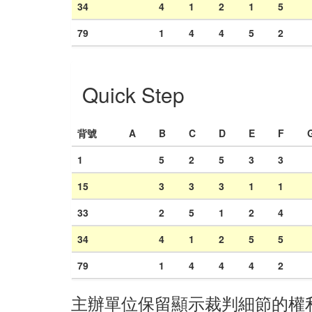
34
4
1
2
1
5
79
1
4
4
5
2
Quick Step
背號
A
B
C
D
E
F
1
5
2
5
3
3
15
3
3
3
1
1
33
2
5
1
2
4
34
4
1
2
5
5
79
1
4
4
4
2
主辦單位保留顯示裁判細節的權