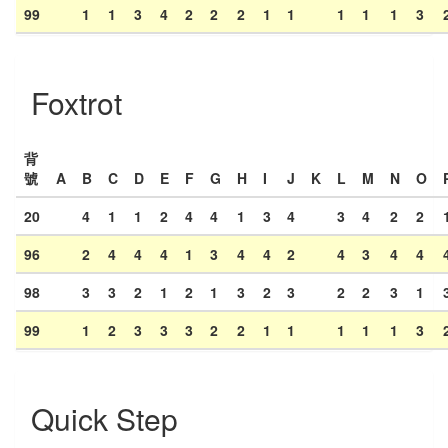
99
1
1
3
4
2
2
2
1
1
1
1
1
3
Foxtrot
背
號
A
B
C
D
E
F
G
H
I
J
K
L
M
N
O
20
4
1
1
2
4
4
1
3
4
3
4
2
2
96
2
4
4
4
1
3
4
4
2
4
3
4
4
98
3
3
2
1
2
1
3
2
3
2
2
3
1
99
1
2
3
3
3
2
2
1
1
1
1
1
3
Quick Step