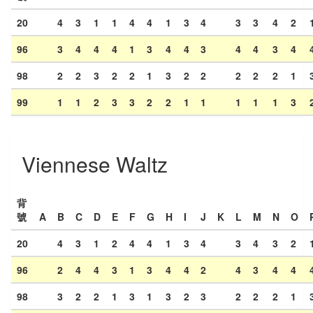
20
4
3
1
1
4
4
1
3
4
3
3
4
2
96
3
4
4
4
1
3
4
4
3
4
4
3
4
98
2
2
3
2
2
1
3
2
2
2
2
2
1
99
1
1
2
3
3
2
2
1
1
1
1
1
3
Viennese Waltz
背
號
A
B
C
D
E
F
G
H
I
J
K
L
M
N
O
20
4
3
1
2
4
4
1
3
4
3
4
3
2
96
2
4
4
3
1
3
4
4
2
4
3
4
4
98
3
2
2
1
3
1
3
2
3
2
2
2
1