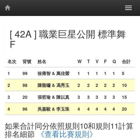
[ 42A ] 職業巨星公開 標準舞
F
名次
背號
姓名
W
T
V
F
Q
合計
1
99
徐雍智 & 萬佳縈
1
1
1
1
1
5
2
98
陳龍嘯 & 馮秀玉
2
2
2
2
2
10
3
20
張哲瑜 & 陳以真
3
3
3
3
3
15
4
96
吳嘉駿 & 李玉珠
4
4
4
4
4
20
如果合計同分依照規則10和規則11計算
排名細節
《查看比賽規則》