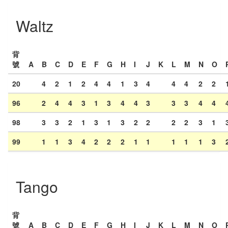
Waltz
背
號
A
B
C
D
E
F
G
H
I
J
K
L
M
N
O
20
4
2
1
2
4
4
1
3
4
4
4
2
2
96
2
4
4
3
1
3
4
4
3
3
3
4
4
98
3
3
2
1
3
1
3
2
2
2
2
3
1
99
1
1
3
4
2
2
2
1
1
1
1
1
3
Tango
背
號
A
B
C
D
E
F
G
H
I
J
K
L
M
N
O