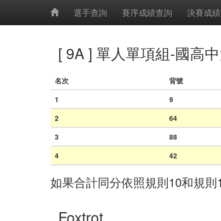
選手查詢
賽序成績查詢
決賽成績
[ 9A ] 單人單項組-國高
名次
背號
1
9
2
64
3
88
4
42
如果合計同分依照規則10和規則
Foxtrot