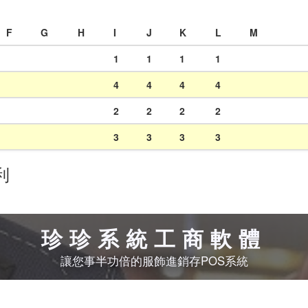
F
G
H
I
J
K
L
M
1
1
1
1
4
4
4
4
2
2
2
2
3
3
3
3
利
珍珍系統工商軟體
讓您事半功倍的服飾進銷存POS系統