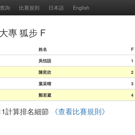
查詢
比賽規則
日本語
English
中大專 狐步 F
姓名
F
吳恬語
1
陳奕欣
2
葉采晴
3
鄭若葳
4
11計算排名細節
《查看比賽規則》