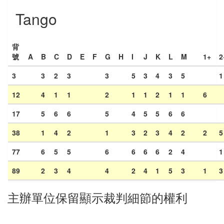
Tango
背
號
A
B
C
D
E
F
G
H
I
J
K
L
M
1+
2
3
3
2
3
3
5
3
4
3
5
1
12
4
1
1
2
1
1
2
1
1
6
17
5
6
6
5
4
5
5
6
6
38
1
4
2
1
3
2
3
4
2
2
5
77
6
5
5
6
6
6
6
2
4
1
89
2
3
4
4
2
4
1
5
3
1
3
主辦單位保留顯示裁判細節的權利