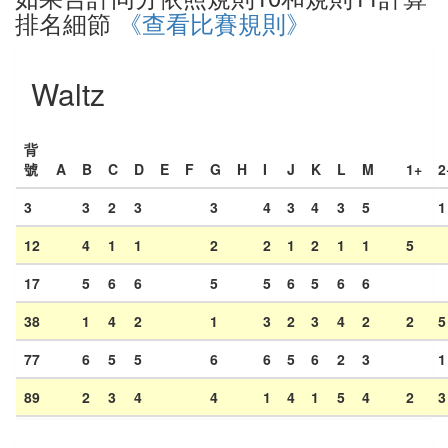
排名細節
《查看比賽規則》
Waltz
背
號
A
B
C
D
E
F
G
H
I
J
K
L
M
1+
2
3
3
2
3
3
4
3
4
3
5
1
12
4
1
1
2
2
1
2
1
1
5
17
5
6
6
5
5
6
5
6
6
38
1
4
2
1
3
2
3
4
2
2
5
77
6
5
5
6
6
5
6
2
3
1
89
2
3
4
4
1
4
1
5
4
2
3