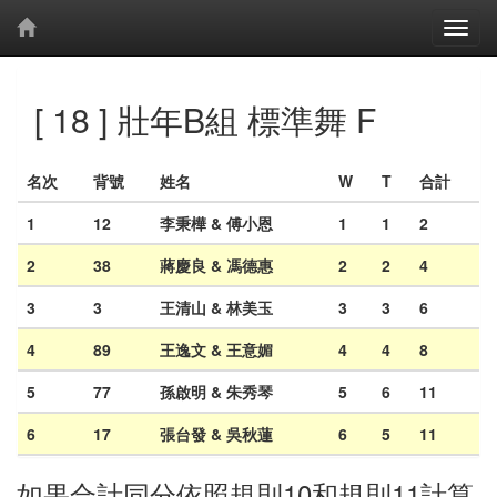
[ 18 ] 壯年B組 標準舞 F
名次
背號
姓名
W
T
合計
1
12
李秉樺 & 傅小恩
1
1
2
2
38
蔣慶良 & 馮德惠
2
2
4
3
3
王清山 & 林美玉
3
3
6
4
89
王逸文 & 王意媚
4
4
8
5
77
孫啟明 & 朱秀琴
5
6
11
6
17
張台發 & 吳秋蓮
6
5
11
如果合計同分依照規則10和規則11計算