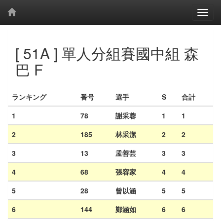
[ 51A ] 單人分組賽國中組 森
巴 F
ランキング
番号
選手
S
合計
1
78
謝采蓉
1
1
2
185
林采潔
2
2
3
13
孟善芸
3
3
4
68
張容家
4
4
5
28
曾以涵
5
5
6
144
鄭涵如
6
6