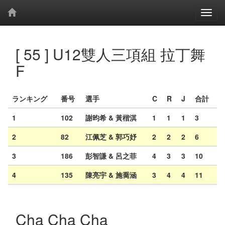
[ 55 ] U12雙人三項組 拉丁舞
F
ランキング
番号
選手
C
R
J
合計
1
102
謝昀希 & 黃楷淇
1
1
1
3
2
82
江佩芝 & 郭巧妤
2
2
2
6
3
186
彭智謙 & 呂之菲
4
3
3
10
4
135
陳亮宇 & 施喬涵
3
4
4
11
Cha Cha Cha