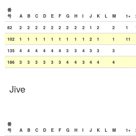
番
号
A
B
C
D
E
F
G
H
I
J
K
L
M
1+
82
2
2
2
2
2
2
2
2
2
1
2
2
1
102
1
1
1
1
1
1
1
1
1
2
1
1
11
135
4
4
4
4
4
4
3
3
4
3
3
3
186
3
3
3
3
3
3
4
4
3
4
4
4
Jive
番
号
A
B
C
D
E
F
G
H
I
J
K
L
M
1+