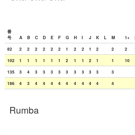
番
号
A
B
C
D
E
F
G
H
I
J
K
L
M
1+
82
2
2
2
2
2
2
1
2
2
1
2
2
2
102
1
1
1
1
1
1
2
1
1
2
1
1
10
135
3
4
3
3
3
3
3
3
3
3
3
3
186
4
3
4
4
4
4
4
4
4
4
4
4
Rumba